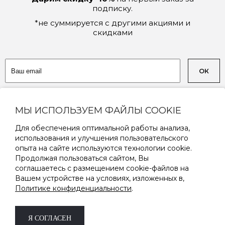
подписку.
*не суммируется с другими акциями и
скидками
ОК
Соглашаюсь на обработку
персональных данных
МЫ ИСПОЛЬЗУЕМ ФАЙЛЫ COOKIE
Для обеспечения оптимальной работы анализа,
использования и улучшения пользовательского
опыта на сайте используются технологии cookie.
Продолжая пользоваться сайтом, Вы
соглашаетесь с размещением cookie-файлов на
8 (800) 333-19-09
Вашем устройстве на условиях, изложенных в,
Политике конфиденциальности
.
с 9:00 до 18:00 пн-пт
Я СОГЛАСЕН
2026 © TRIK, trikstore.ru
—