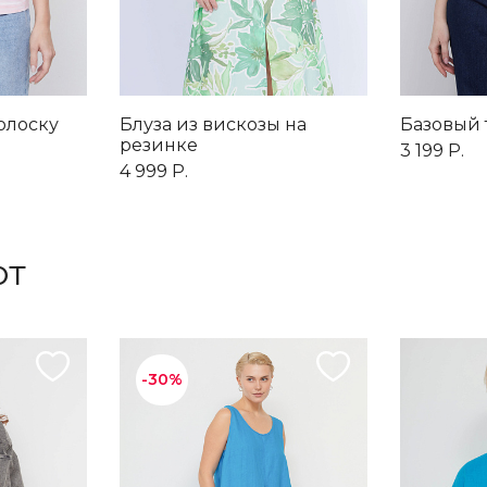
полоску
Блуза из вискозы на
Базовый 
резинке
3 199 Р.
4 999 Р.
ют
-30%