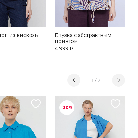
топ из вискозы
Блузка с абстрактным
Б
принтом
у
4 999 Р.
6
1
/
2
-30%