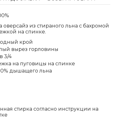
00%
а оверсайз из стираного льна с бахромой
тежкой на спинке.
бодный крой
лый вырез горловины
в 3/4
ежка на пуговицы на спинке
00% дышащего льна
ная стирка согласно инструкции на
тке