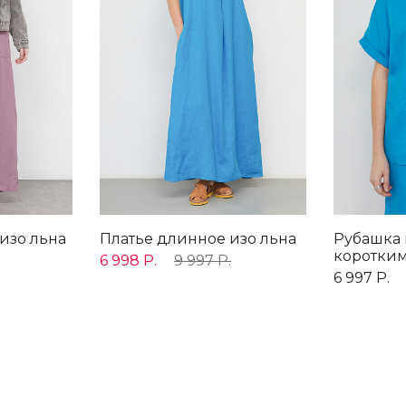
изо льна
Платье длинное изо льна
Рубашка 
коротки
6 998 Р.
9 997 Р.
6 997 Р.