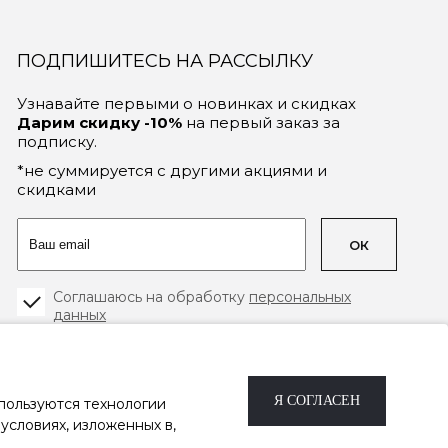
ПОДПИШИТЕСЬ НА РАССЫЛКУ
Узнавайте первыми о новинках и скидках
Дарим скидку -10%
на первый заказ за
подписку.
*не суммируется с другими акциями и
скидками
ОК
Соглашаюсь на обработку
персональных
данных
2026 © TRIK, trikstore.ru
—
Я СОГЛАСЕН
пользуются технологии
Сеть магазинов женской одежды с
условиях, изложенных в,
1999