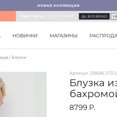
НОВАЯ КОЛЛЕКЦИЯ
Ваш город -
Эль-Монте
?
ДА
, ВСЕ ВЕРНО
Н
А
НОВИНКИ
МАГАЗИНЫ
РАСПРОД
ежда
/
Блузки
Артикул: 318695.3731
Блузка и
бахромо
8799 Р.