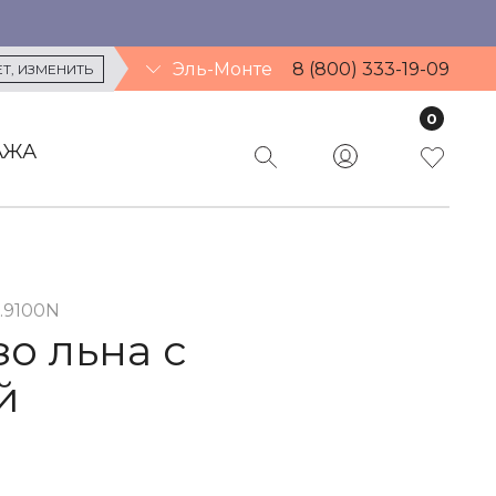
Эль-Монте
8 (800) 333-19-09
ЕТ
, ИЗМЕНИТЬ
0
АЖА
2.9100N
зо льна с
й