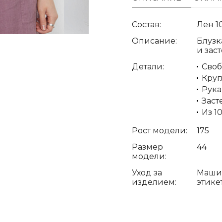
Состав:
Лен 1
Описание:
Блузк
и зас
Детали:
Сво
Круг
Рука
Заст
Из 1
Рост модели:
175
Размер
44
модели:
Уход за
Машин
изделием:
этике