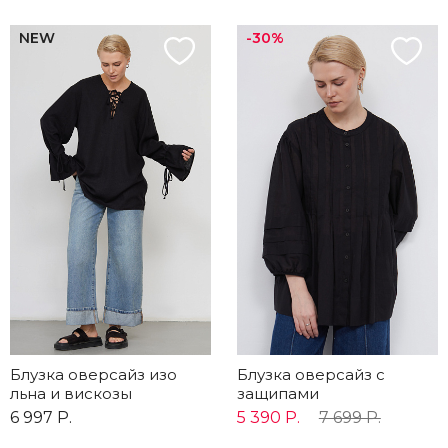
NEW
-30%
Блузка оверсайз изо
Блузка оверсайз с
льна и вискозы
защипами
6 997 Р.
5 390 Р.
7 699 Р.