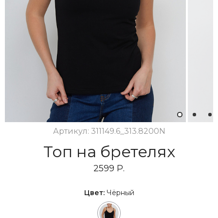
1
2
3
Артикул: 311149.6_313.8200N
Топ на бретелях
2599 Р.
Цвет:
Чёрный