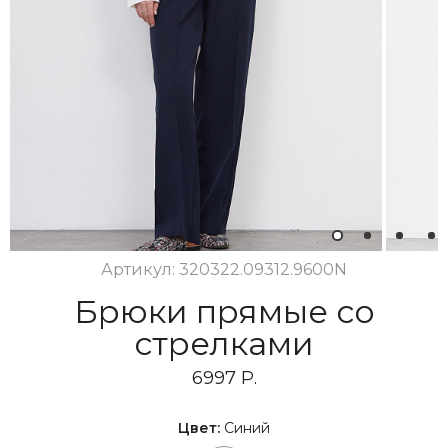
1
2
3
4
Артикул: 320322.09312.9600N
Брюки прямые со
стрелками
6997 Р.
Цвет:
Синий