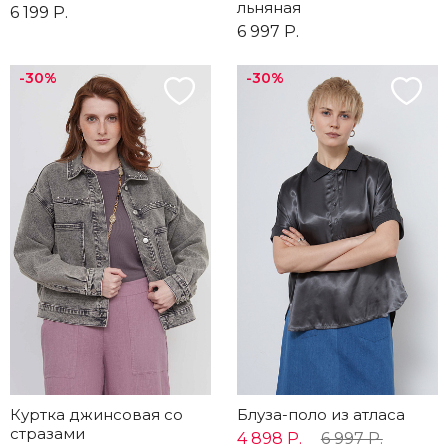
льняная
6 199 Р.
6 997 Р.
-30%
-30%
Куртка джинсовая со
Блуза-поло из атласа
стразами
4 898 Р.
6 997 Р.