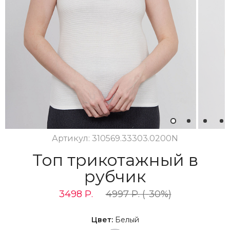
1
2
3
4
Артикул: 310569.33303.0200N
Топ трикотажный в
рубчик
3498 Р.
4997 Р. (-30%)
Цвет:
Белый