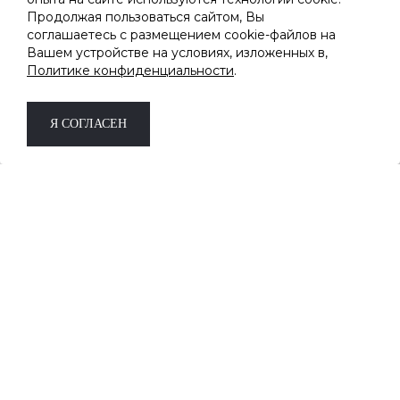
ПОДПИШИТЕСЬ НА РАССЫЛКУ
Продолжая пользоваться сайтом, Вы
соглашаетесь с размещением cookie-файлов на
Вашем устройстве на условиях, изложенных в,
Узнавайте первыми о новинках и скидках
Политике конфиденциальности
.
Дарим скидку -10%
на первый заказ за
подписку.
*не суммируется с другими акциями и
Я СОГЛАСЕН
скидками
ОК
Соглашаюсь на обработку
персональных данных
8 (800) 333-19-09