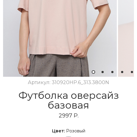
1
2
3
4
5
Артикул: 310920НР.6_313.3800N
Футболка оверсайз
базовая
2997 Р.
Цвет:
Розовый