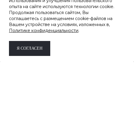
использования и улучшения пользовательского
опыта на сайте используются технологии cookie.
ПОДПИШИТЕСЬ НА РАССЫЛКУ
Продолжая пользоваться сайтом, Вы
соглашаетесь с размещением cookie-файлов на
Вашем устройстве на условиях, изложенных в,
Узнавайте первыми о новинках и скидках
Политике конфиденциальности
.
Дарим скидку -10%
на первый заказ за
подписку.
*не суммируется с другими акциями и
Я СОГЛАСЕН
скидками
ОК
Соглашаюсь на обработку
персональных данных