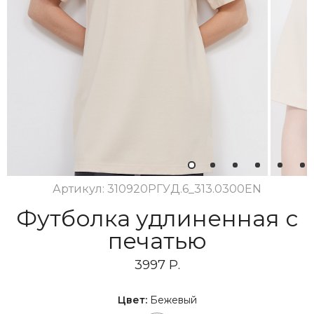
1
2
3
4
5
6
Артикул: 310920РГУД.6_313.0300EN
Футболка удлиненная с
печатью
3997 Р.
Цвет:
Бежевый