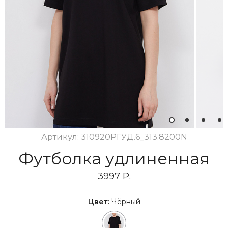
1
2
3
4
Артикул: 310920РГУД.6_313.8200N
Футболка удлиненная
3997 Р.
Цвет:
Чёрный