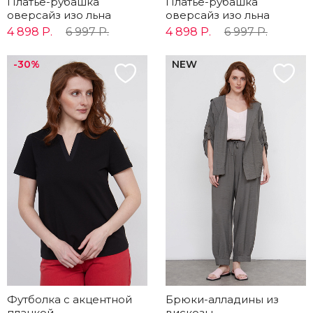
Платье-рубашка
Платье-рубашка
оверсайз изо льна
оверсайз изо льна
4 898 Р.
6 997 Р.
4 898 Р.
6 997 Р.
-30%
NEW
Футболка с акцентной
Брюки-алладины из
планкой
вискозы