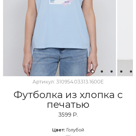
1
2
3
4
5
Артикул: 310954.03313.1600E
Футболка из хлопка с
печатью
3599 Р.
Цвет:
Голубой