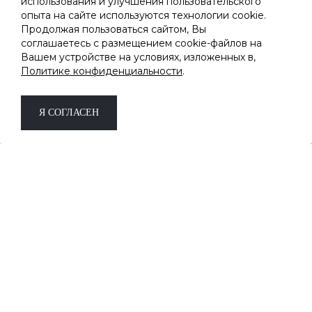
использования и улучшения пользовательского
опыта на сайте используются технологии cookie.
ПОДПИШИТЕСЬ НА РАССЫЛКУ
Продолжая пользоваться сайтом, Вы
соглашаетесь с размещением cookie-файлов на
Вашем устройстве на условиях, изложенных в,
Узнавайте первыми о новинках и скидках
Политике конфиденциальности
.
Дарим скидку -10%
на первый заказ за
подписку.
*не суммируется с другими акциями и
Я СОГЛАСЕН
скидками
ОК
Соглашаюсь на обработку
персональных данных