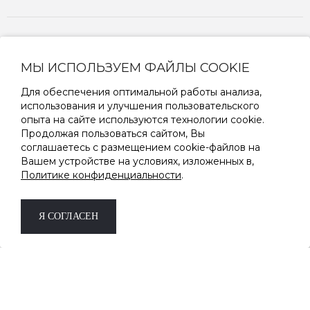
ПОДПИШИТЕСЬ НА РАССЫЛКУ
МЫ ИСПОЛЬЗУЕМ ФАЙЛЫ COOKIE
Узнавайте первыми о новинках и скидках
Дарим скидку -10%
на первый заказ за
Для обеспечения оптимальной работы анализа,
подписку.
использования и улучшения пользовательского
опыта на сайте используются технологии cookie.
*не суммируется с другими акциями и
Продолжая пользоваться сайтом, Вы
скидками
соглашаетесь с размещением cookie-файлов на
Вашем устройстве на условиях, изложенных в,
Политике конфиденциальности
.
ОК
Я СОГЛАСЕН
Соглашаюсь на обработку
персональных данных