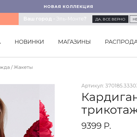
НОВАЯ КОЛЛЕКЦИЯ
Ваш город -
Эль-Монте
?
ДА
, ВСЕ ВЕРНО
Н
А
НОВИНКИ
МАГАЗИНЫ
РАСПРОД
ежда
/
Жакеты
Артикул: 370185.333
Кардиган
трикота
9399 Р.