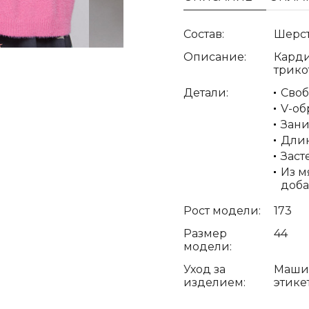
Состав:
Шерст
Описание:
Карди
трико
Детали:
Сво
V-об
Зани
Дли
Заст
Из м
доб
Рост модели:
173
Размер
44
модели:
Уход за
Машин
изделием:
этике