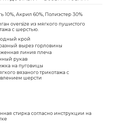
ь 10%, Акрил 60%, Полиэстер 30%
ган oversize из мягкого пушистого
тажа с шерстью.
бодный крой
разный вырез горловины
женная линия плеча
нный рукав
ежка на пуговицы
ягкого вязаного трикотажа с
авлением шерсти
ная стирка согласно инструкции на
тке