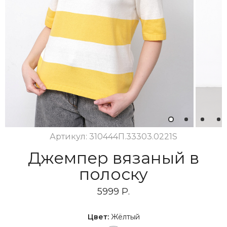
1
2
3
4
Артикул: 310444П.33303.0221S
Джемпер вязаный в
полоску
5999 Р.
Цвет:
Жёлтый