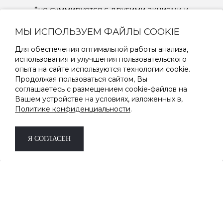
*не суммируется с другими акциями и
скидками
МЫ ИСПОЛЬЗУЕМ ФАЙЛЫ COOKIE
Для обеспечения оптимальной работы анализа,
ОК
использования и улучшения пользовательского
опыта на сайте используются технологии cookie.
Продолжая пользоваться сайтом, Вы
Соглашаюсь на обработку
персональных данных
соглашаетесь с размещением cookie-файлов на
Вашем устройстве на условиях, изложенных в,
Политике конфиденциальности
.
Я СОГЛАСЕН
8 (800) 333-19-09
с 9:00 до 18:00 пн-пт
2026 © TRIK, trikstore.ru
—
Сеть магазинов женской одежды с 1999