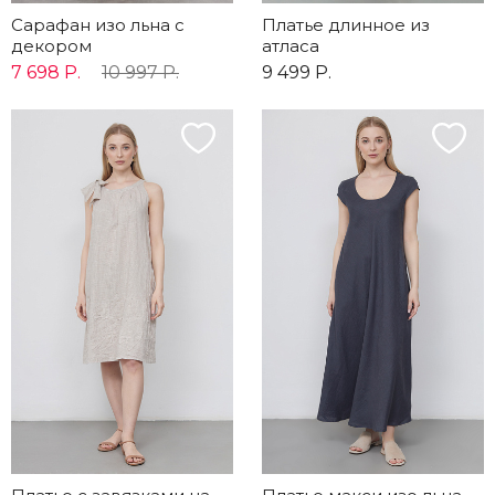
Сарафан изо льна с
Платье длинное из
декором
атласа
7 698 Р.
10 997 Р.
9 499 Р.