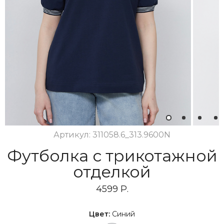
1
2
3
4
Артикул: 311058.6_313.9600N
Футболка с трикотажной
отделкой
4599 Р.
Цвет:
Синий