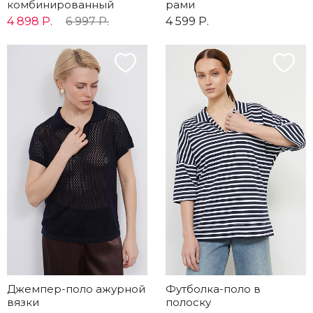
комбинированный
рами
4 898 Р.
6 997 Р.
4 599 Р.
Джемпер-поло ажурной
Футболка-поло в
вязки
полоску