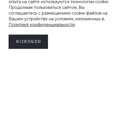
опыта на сайте используются технологии cookie.
ПОДПИШИТЕСЬ НА РАССЫЛКУ
Продолжая пользоваться сайтом, Вы
соглашаетесь с размещением cookie-файлов на
Вашем устройстве на условиях, изложенных в,
Узнавайте первыми о новинках и скидках
Политике конфиденциальности
.
Дарим скидку -10%
на первый заказ за
подписку.
*не суммируется с другими акциями и
Я СОГЛАСЕН
скидками
ОК
Соглашаюсь на обработку
персональных данных
8 (800) 333-19-09